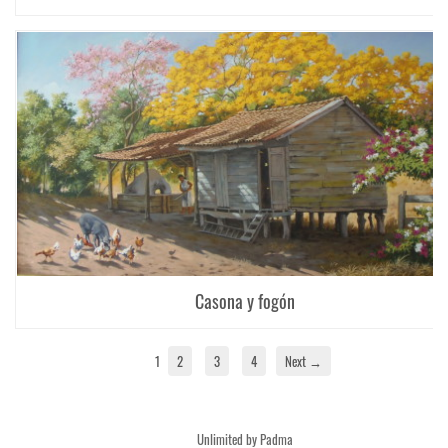
Casona y fogón
1
2
3
4
Next →
Unlimited by Padma