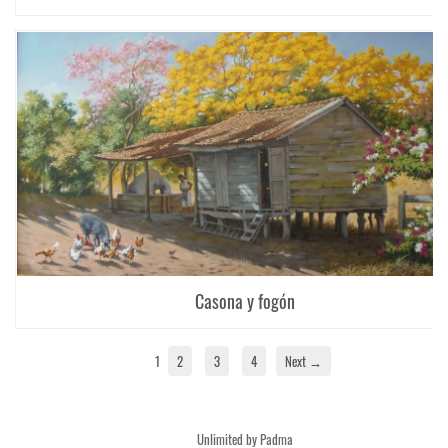
Casona y fogón
1
2
3
4
Next →
Unlimited by Padma